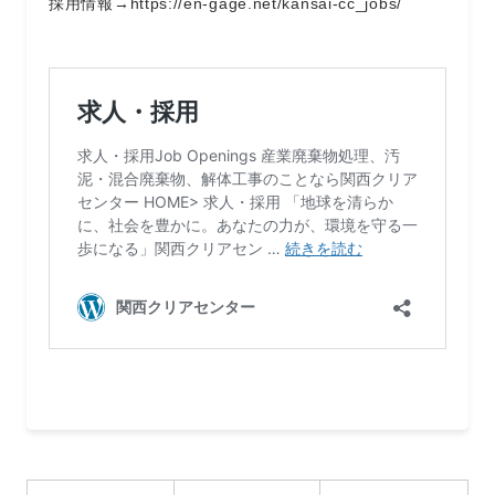
採用情報→https://en-gage.net/kansai-cc_jobs/