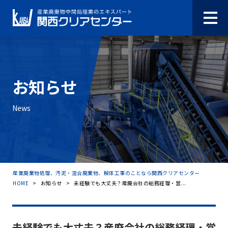
お知らせ
News
産業廃棄物処理、汚泥・混合廃棄物、解体工事のことなら関西クリアセンター
HOME
>
お知らせ
>
未経験でも大丈夫？産廃会社の総務経理・営...
未経験でも大丈夫？産廃会社の総務経理・営