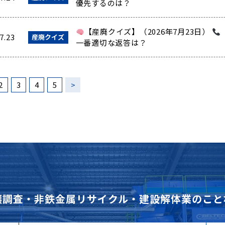
優先するのは？
【産廃クイズ】（2026年7月23日）
7.23
産廃クイズ
一番適切な返答は？
2
3
4
5
>
壌調査・非鉄金属リサイクル・建設解体業のこと