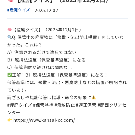
#産廃クイズ
2025.12.02
【産廃クイズ】（2025年12月2日）
Q. 保管中の廃棄物に「飛散・流出防止措置」をしていな
かった。これは？
A）注意されるだけで違反ではない
B）廃掃法違反（保管基準違反）になる
C）保管期間が短ければ問題なし
正解：B）廃掃法違反（保管基準違反）になる！
保管基準には、飛散・流出・悪臭防止などの措置が明記され
ています。
雨ざらしや無蓋保管は指導・命令の対象に
#産廃クイズ #保管基準 #飛散防止 #適正保管 #関西クリアセ
ンター
https://www.kansai-cc.com/