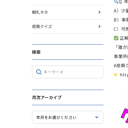
Q.
A）少
朝礼ネタ
B）事
産廃クイズ
C）可
正解
「誰が
検索
事業所
#産廃
htt
月次アーカイブ