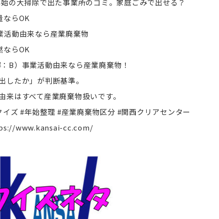
 年始の大掃除で出た事業所のゴミ。家庭ごみで出せる？
量ならOK
業活動由来なら産業廃棄物
燃ならOK
：B）事業活動由来なら産業廃棄物！
出したか」が判断基準。
由来はすべて産業廃棄物扱いです。
クイズ #年始整理 #産業廃棄物区分 #関西クリアセンター
ps://www.kansai-cc.com/