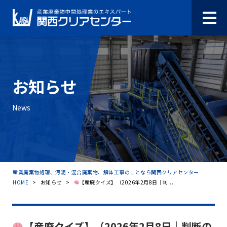
お知らせ
News
産業廃棄物処理、汚泥・混合廃棄物、解体工事のことなら関西クリアセンター
HOME
>
お知らせ
>
【産廃クイズ】（2026年2月8日｜判...
【産廃クイズ】（2026年2月8日｜判断の