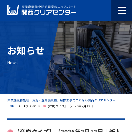
お知らせ
News
産業廃棄物処理、汚泥・混合廃棄物、解体工事のことなら関西クリアセンター
HOME
>
お知らせ
>
【産廃クイズ】（2026年2月12日｜...
【産廃クイズ】（2026年2月12日｜新人