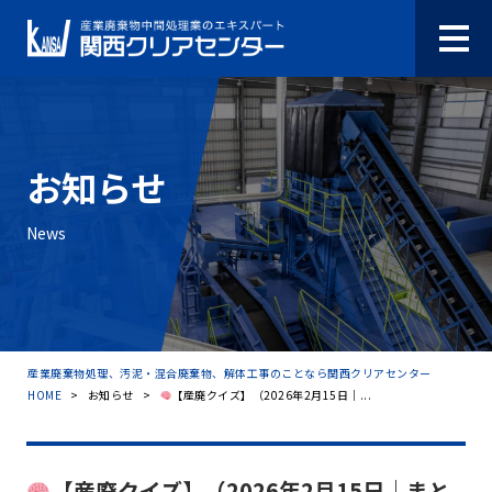
お知らせ
News
産業廃棄物処理、汚泥・混合廃棄物、解体工事のことなら関西クリアセンター
HOME
>
お知らせ
>
【産廃クイズ】（2026年2月15日｜...
【産廃クイズ】（2026年2月15日｜まと