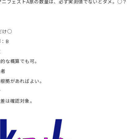
 マニフェストA票の数量は、必ず実測値でないとダメ。○？
だけ○
：B
政
理的な概算でも可。
出者
定根拠があればよい。
者
量差は確認対象。