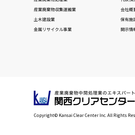
産業廃棄物収集運搬業
会社概
土木建設業
保有施
金属リサイクル事業
開示情
Copyright© Kansai Clear Center Inc. All Rights Re