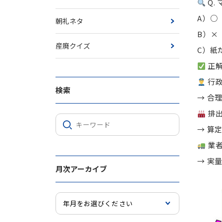
Q.
A）○
朝礼ネタ
B）×
産廃クイズ
C）紙
正解
行
検索
→ 合
排
→ 算
業
→ 実
月次アーカイブ