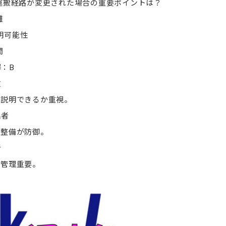
 運搬経路が変更された場合の重要ポイントは？
離
明可能性
間
：B
政
態説明できるか重視。
出者
録整備が防御。
者
路管理重要。