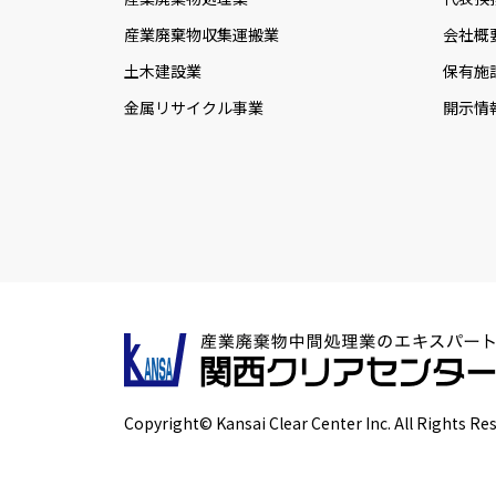
産業廃棄物収集運搬業
会社概
土木建設業
保有施
金属リサイクル事業
開示情
Copyright© Kansai Clear Center Inc. All Rights Re