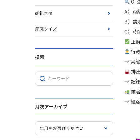
Q.
A）距
朝礼ネタ
B）説
産廃クイズ
C）時
正解
行
検索
→ 実
排
→ 記
業
→ 経
月次アーカイブ