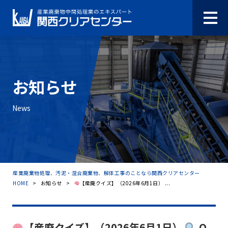
お知らせ
News
産業廃棄物処理、汚泥・混合廃棄物、解体工事のことなら関西クリアセンター
HOME
>
お知らせ
>
【産廃クイズ】（2026年6月1日） ...
【産廃クイズ】（2026年6月1日）
Q.