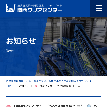
お知らせ
News
産業廃棄物処理、汚泥・混合廃棄物、解体工事のことなら関西クリアセンター
HOME
>
お知らせ
>
【産廃クイズ】（2026年6月2日） ...
【産廃クイズ】（2026年6月2日）
Q.