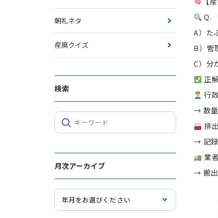
【産
Q.
朝礼ネタ
A）た
産廃クイズ
B）管
C）分
正解
検索
行
→ 数
排
→ 記
業
月次アーカイブ
→ 搬