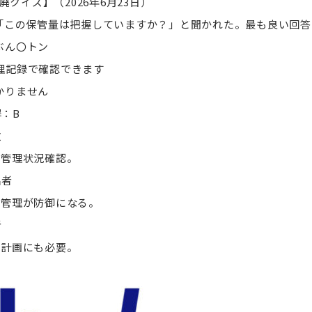
廃クイズ】（2026年6月23日）
 「この保管量は把握していますか？」と聞かれた。最も良い回
ぶん〇トン
理記録で確認できます
かりません
：B
政
量管理状況確認。
出者
録管理が防御になる。
者
出計画にも必要。