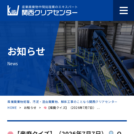
お知らせ
News
産業廃棄物処理、汚泥・混合廃棄物、解体工事のことなら関西クリアセンター
HOME
>
お知らせ
>
【産廃クイズ】（2026年7月7日） ...
【産廃クイズ】（2026年7月7日）
Q.