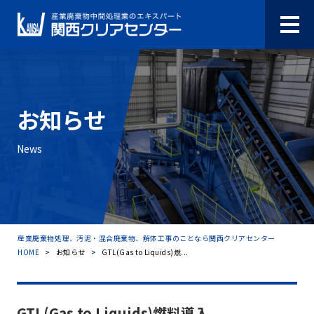
お知らせ
News
産業廃棄物処理、汚泥・混合廃棄物、解体工事のことなら関西クリアセンター
HOME
>
お知らせ
>
GTL(Gas to Liquids)燃...
GTL(Gas to Liquids)燃料導入