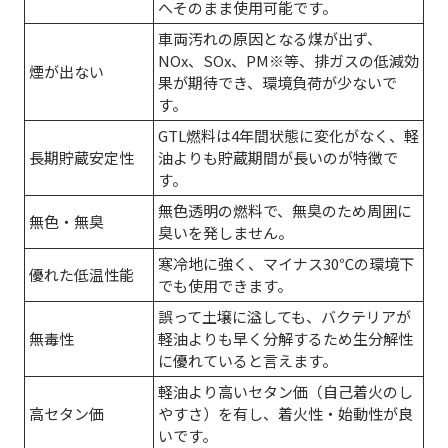
へそのまま使用可能です。
車両汚れの原因となる煤が出ず、
NOx、SOx、PM※等、排ガスの低減効
煙が出ない
果が期待でき、環境負荷が少ないで
す。
GTL燃料は4年間状態に変化がなく、軽
長期貯蔵安定性
油よりも貯蔵期間が長いのが特徴で
す。
無色透明の燃料で、無臭のため周囲に
無色・無臭
臭いを発しません。
寒冷地に強く、マイナス30℃の環境下
優れた低温性能
でも使用できます。
誤って土壌に溢しても、バクテリアが
無毒性
軽油よりも早く分解するため生分解性
に優れていると言えます。
軽油より高いセタン価（自己着火のし
高セタン価
やすさ）を有し、着火性・始動性が良
いです。