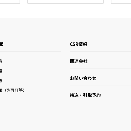
報
CSR情報
関連会社
拶
要
お問い合わせ
設
報（許可証等）
持込・引取予約