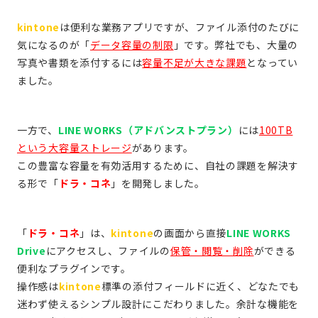
kintone
は便利な業務アプリですが、ファイル添付のたびに
気になるのが「
データ容量の制限
」です。弊社でも、大量の
写真や書類を添付するには
容量不足が大きな課題
となってい
ました。
一方で、
LINE WORKS（アドバンストプラン）
には
100TB
という大容量ストレージ
があります。
この豊富な容量を有効活用するために、自社の課題を解決す
る形で「
ドラ・コネ
」を開発しました。
「
ドラ・コネ
」は、
kintone
の画面から直接
LINE WORKS
Drive
にアクセスし、ファイルの
保管・閲覧・削除
ができる
便利なプラグインです。
操作感は
kintone
標準の添付フィールドに近く、どなたでも
迷わず使えるシンプル設計にこだわりました。余計な機能を