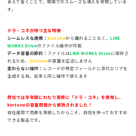
あえて省くことで、現場でのスムーズな導入を実現していま
す。
ドラ・コネが持つ主な特徴
シームレスな連携：
kintone
から離れることなく、
LINE
WORKS Drive
のファイル操作が可能
データ容量の節約：
ファイルは
LINE WORKS Drive
に保存さ
れるため、
kintone
の容量を圧迫しません
変わらない操作：
レコードの特定フィールドに添付エリアを
生成する為、従来と同じ操作で使えます
弊社では半年間にわたり実際に「
ドラ・コネ
」を使用し、
kintoneの容量問題から解放されました！
自社運用で効果を実感したからこそ、自信を持っておすすめ
できる製品です。