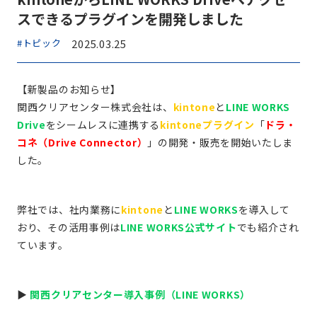
スできるプラグインを開発しました
#トピック
2025.03.25
【新製品のお知らせ】
関西クリアセンター株式会社は、
kintone
と
LINE WORKS
Drive
をシームレスに連携する
kintoneプラグイン
「
ドラ・
コネ（Drive Connector）
」の開発・販売を開始いたしま
した。
弊社では、社内業務に
kintone
と
LINE WORKS
を導入して
おり、その活用事例は
LINE WORKS公式サイト
でも紹介され
ています。
▶
関西クリアセンター導入事例（LINE WORKS）