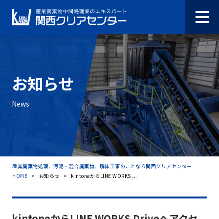
お知らせ
News
産業廃棄物処理、汚泥・混合廃棄物、解体工事のことなら関西クリアセンター
HOME
>
お知らせ
>
kintoneからLINE WORKS ...
kintoneからLINE WORKS Driveへアクセ