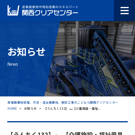
お知らせ
News
産業廃棄物処理、汚泥・混合廃棄物、解体工事のことなら関西クリアセンター
HOME
>
お知らせ
>
【うんちく132】
【介護施設・福祉...
【うんちく132】
【介護施設・福祉用具