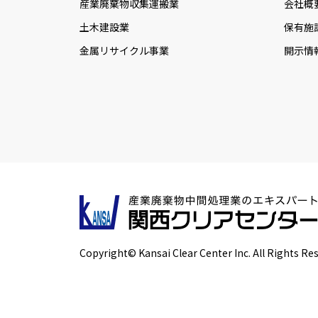
産業廃棄物収集運搬業
会社概
土木建設業
保有施
金属リサイクル事業
開示情
Copyright© Kansai Clear Center Inc. All Rights Re