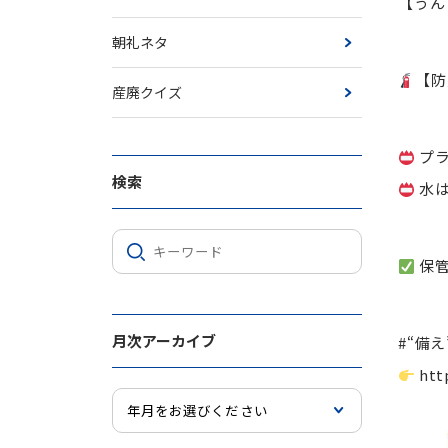
【うん
朝礼ネタ
【防
産廃クイズ
プラ
検索
水は
保管
月次アーカイブ
#“備
htt