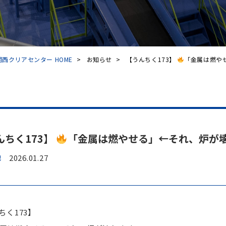
西クリアセンター HOME
>
お知らせ
>
【うんちく173】
「金属は燃やせ
んちく173】
「金属は燃やせる」←それ、炉が
他
2026.01.27
ちく173】