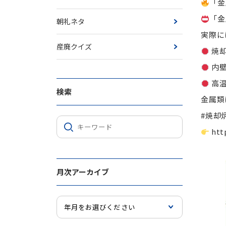
「金
「金
朝礼ネタ
実際には
産廃クイズ
焼却
内壁
高温
検索
金属類
#焼却
htt
月次アーカイブ