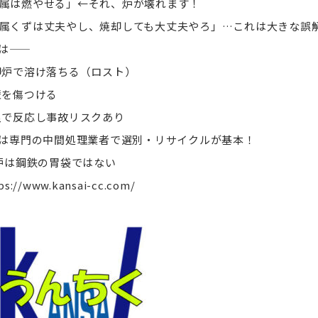
属は燃やせる」←それ、炉が壊れます！
属くずは丈夫やし、焼却しても大丈夫やろ」…これは大きな誤
――
炉で溶け落ちる（ロスト）
を傷つける
で反応し事故リスクあり
は専門の中間処理業者で選別・リサイクルが基本！
炉は鋼鉄の胃袋ではない
ps://www.kansai-cc.com/