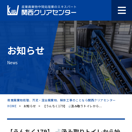
お知らせ
News
産業廃棄物処理、汚泥・混合廃棄物、解体工事のことなら関西クリアセンター
HOME
>
お知らせ
>
【うんちく179】
汲み取りトイレから...
【うんちく179】
汲み取りトイレから始