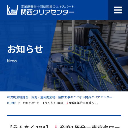
お知らせ
News
産業廃棄物処理、汚泥・混合廃棄物、解体工事のことなら関西クリアセンター
HOME
>
お知らせ
>
【うんちく184】
産廃1年分＝東京タ...
【うんちく184】
産廃1年分＝東京タワー