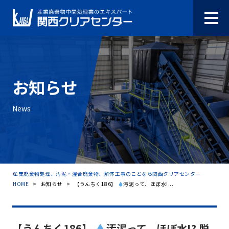
お知らせ
News
産業廃棄物処理、汚泥・混合廃棄物、解体工事のことなら関西クリアセンター
HOME
>
お知らせ
>
【うんちく186】
汚泥って、ほぼ水!...
【うんちく186】
汚泥って、ほぼ水!? 脱