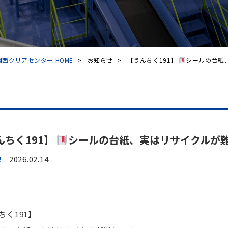
西クリアセンター HOME
>
お知らせ
>
【うんちく191】
シールの台紙、
んちく191】
シールの台紙、実はリサイクルが
他
2026.02.14
ちく191】