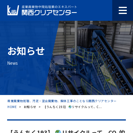
お知らせ
News
産業廃棄物処理、汚泥・混合廃棄物、解体工事のことなら関西クリアセンター
HOME
>
お知らせ
>
【うんちく193】
リサイクルって、C...
【うんちく193】
リサイクルって、CO₂的