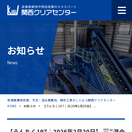
お知らせ
News
産業廃棄物処理、汚泥・混合廃棄物、解体工事のことなら関西クリアセンター
HOME
>
お知らせ
>
【うんちく197｜2026年2月20日】...
【うんちく197｜2026年2月20日】
“混合