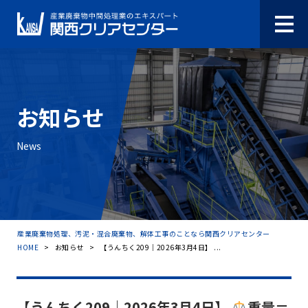
お知らせ
News
産業廃棄物処理、汚泥・混合廃棄物、解体工事のことなら関西クリアセンター
HOME
>
お知らせ
>
【うんちく209｜2026年3月4日】 ...
【うんちく209｜2026年3月4日】
重量＝