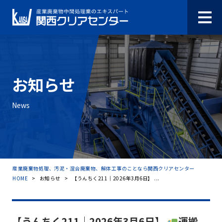
お知らせ
News
産業廃棄物処理、汚泥・混合廃棄物、解体工事のことなら関西クリアセンター
HOME
>
お知らせ
>
【うんちく211｜2026年3月6日】 ...
【うんちく211｜2026年3月6日】
運搬