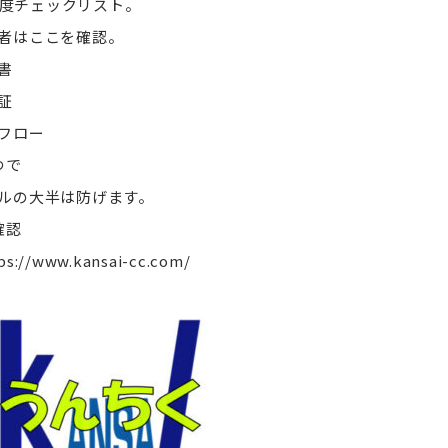
度チェックリスト。
者はここを確認。
書
証
フロー
つで
ルの大半は防げます。
確認
ps://www.kansai-cc.com/