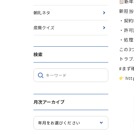
新年
新担当
朝礼ネタ
・契約
産廃クイズ
・許可
・処理
この3
検索
トラブ
#まず
htt
月次アーカイブ