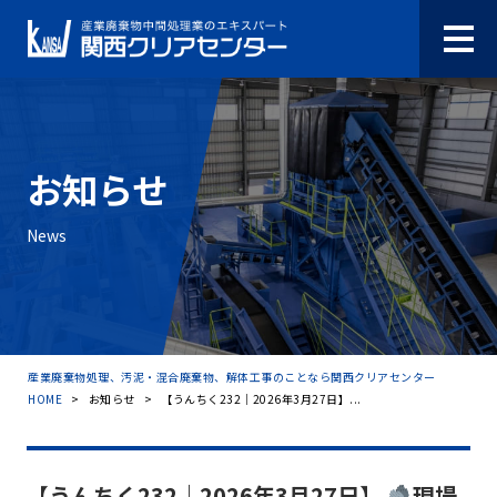
お知らせ
News
産業廃棄物処理、汚泥・混合廃棄物、解体工事のことなら関西クリアセンター
HOME
>
お知らせ
>
【うんちく232｜2026年3月27日】...
【うんちく232｜2026年3月27日】
現場