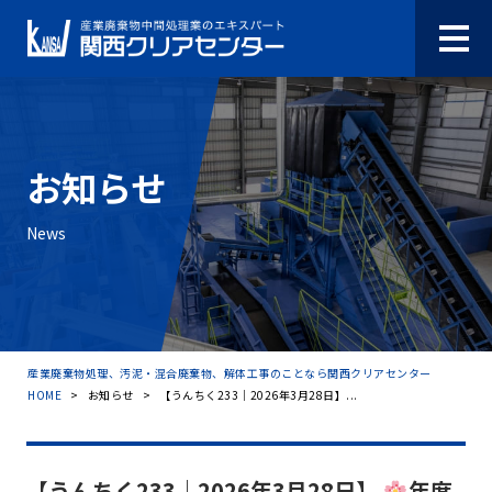
お知らせ
News
産業廃棄物処理、汚泥・混合廃棄物、解体工事のことなら関西クリアセンター
HOME
>
お知らせ
>
【うんちく233｜2026年3月28日】...
【うんちく233｜2026年3月28日】
年度