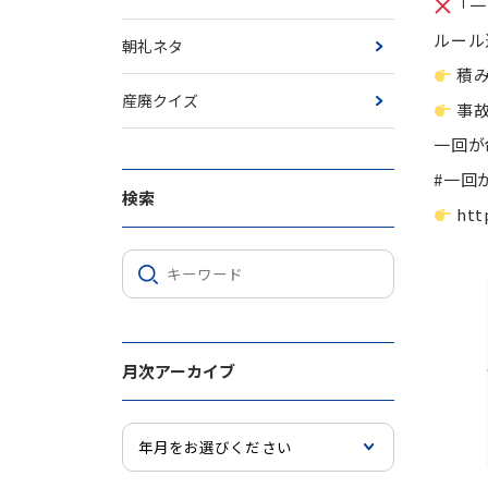
「一
ルール
朝礼ネタ
積
産廃クイズ
事故
一回が
#一回
検索
htt
月次アーカイブ