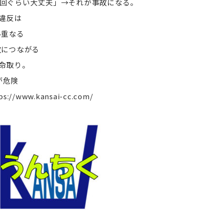
回ぐらい大丈夫」→それが事故になる。
違反は
み重なる
につながる
命取り。
が危険
ps://www.kansai-cc.com/