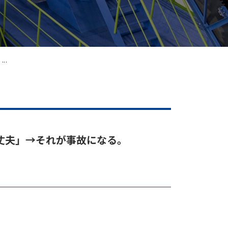
..
丈夫」→それが事故になる。