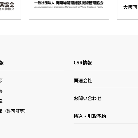
報
CSR情報
関連会社
拶
要
お問い合わせ
設
報（許可証等）
持込・引取予約