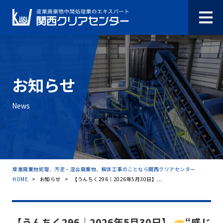
お知らせ
News
産業廃棄物処理、汚泥・混合廃棄物、解体工事のことなら関西クリアセンター
HOME
>
お知らせ
>
【うんちく296｜2026年5月30日】...
【うんちく296｜2026年5月30日】
“感じ