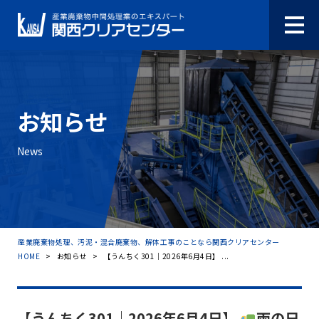
お知らせ
News
産業廃棄物処理、汚泥・混合廃棄物、解体工事のことなら関西クリアセンター
HOME
>
お知らせ
>
【うんちく301｜2026年6月4日】 ...
【うんちく301｜2026年6月4日】
雨の日