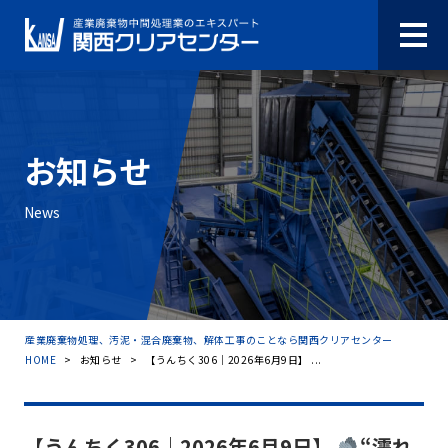
お知らせ
News
産業廃棄物処理、汚泥・混合廃棄物、解体工事のことなら関西クリアセンター
HOME
>
お知らせ
>
【うんちく306｜2026年6月9日】 ...
【うんちく306｜2026年6月9日】
“濡れ