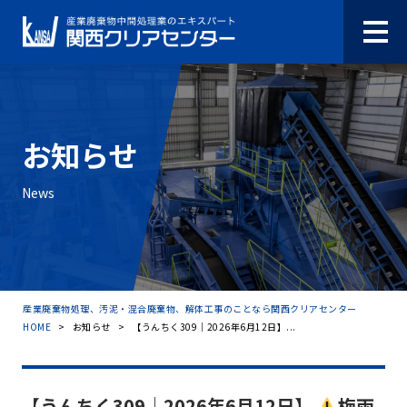
お知らせ
News
産業廃棄物処理、汚泥・混合廃棄物、解体工事のことなら関西クリアセンター
HOME
>
お知らせ
>
【うんちく309｜2026年6月12日】...
【うんちく309｜2026年6月12日】
梅雨