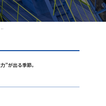
..
理力”が出る季節。