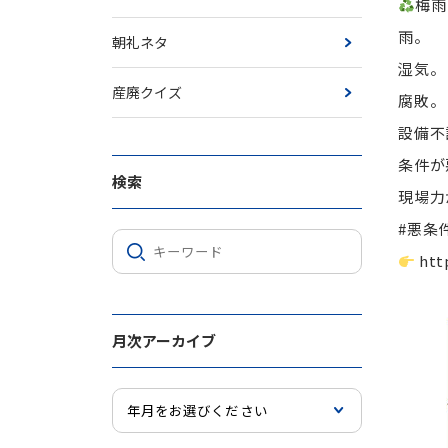
梅雨
雨。
朝礼ネタ
湿気。
産廃クイズ
腐敗。
設備不
条件が
検索
現場力
#悪条
htt
月次アーカイブ