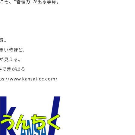
こそ、“管理力”が出る季節。
調。
悪い時ほど、
が見える。
件で差が出る
ps://www.kansai-cc.com/