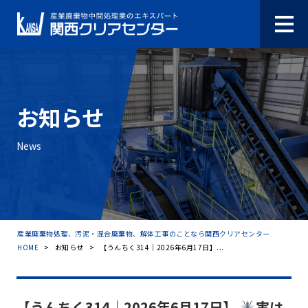
お知らせ
News
産業廃棄物処理、汚泥・混合廃棄物、解体工事のことなら関西クリアセンター
HOME
>
お知らせ
>
【うんちく314｜2026年6月17日】...
【うんちく314｜2026年6月17日】
実は