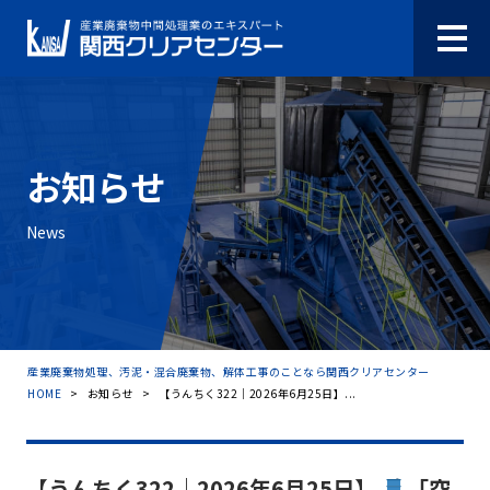
お知らせ
News
産業廃棄物処理、汚泥・混合廃棄物、解体工事のことなら関西クリアセンター
HOME
>
お知らせ
>
【うんちく322｜2026年6月25日】...
【うんちく322｜2026年6月25日】
「空