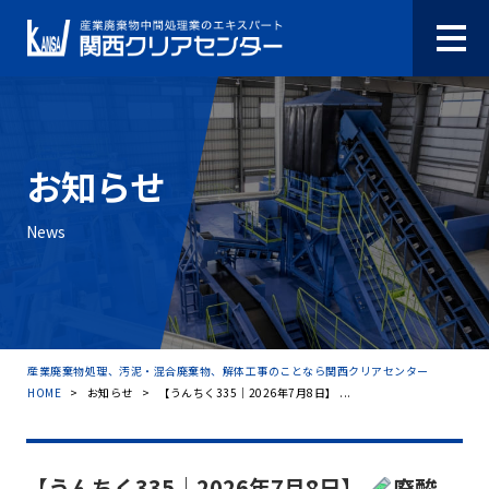
お知らせ
News
産業廃棄物処理、汚泥・混合廃棄物、解体工事のことなら関西クリアセンター
HOME
>
お知らせ
>
【うんちく335｜2026年7月8日】 ...
【うんちく335｜2026年7月8日】
廃酸