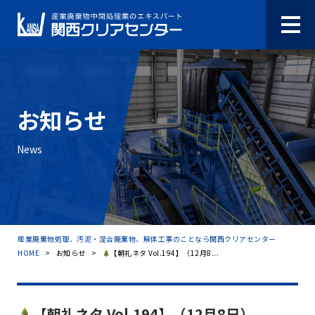
お知らせ
News
産業廃棄物処理、汚泥・混合廃棄物、解体工事のことなら関西クリアセンター
HOME
>
お知らせ
>
【朝礼ネタ Vol.194】（12月8...
【朝礼ネタ Vol.194】（12月8日）