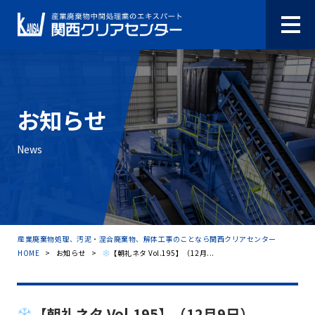
お知らせ
News
産業廃棄物処理、汚泥・混合廃棄物、解体工事のことなら関西クリアセンター
HOME
>
お知らせ
>
【朝礼ネタ Vol.195】（12月...
【朝礼ネタ Vol.195】（12月9日）