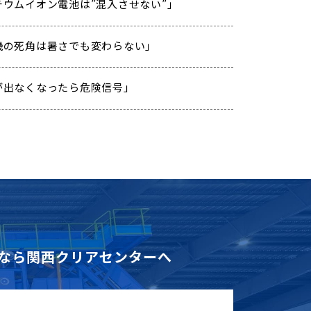
「リチウムイオン電池は”混入させない”」
「重機の死角は暑さでも変わらない」
「汗が出なくなったら危険信号」
なら
関西クリアセンターへ