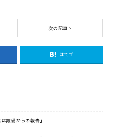
次の記事 >
はてブ
「異音は設備からの報告」