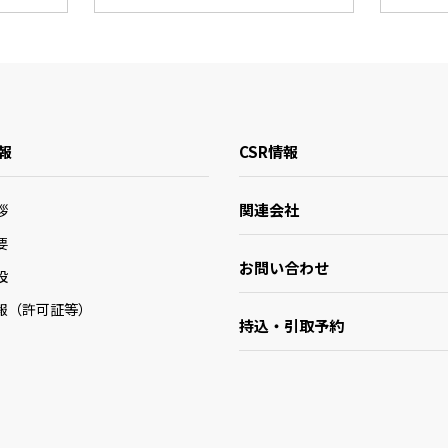
報
CSR情報
関連会社
拶
要
お問い合わせ
設
報（許可証等）
持込・引取予約