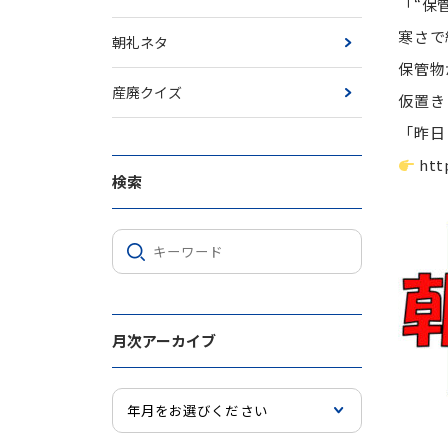
「“保
寒さで
朝礼ネタ
保管物
産廃クイズ
仮置き
「昨日
htt
検索
月次アーカイブ