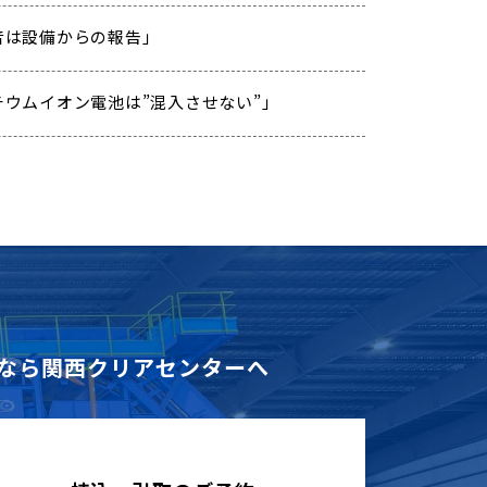
「異音は設備からの報告」
「リチウムイオン電池は”混入させない”」
なら
関西クリアセンターへ