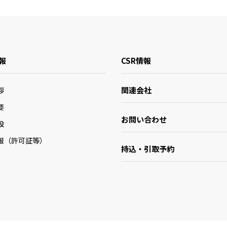
報
CSR情報
関連会社
拶
要
お問い合わせ
設
報（許可証等）
持込・引取予約