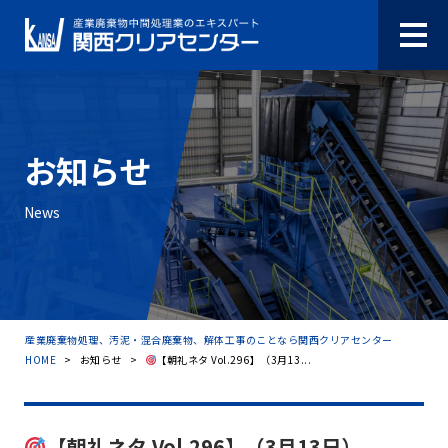
お知らせ
News
産業廃棄物処理、汚泥・混合廃棄物、解体工事のことなら関西クリアセンター
HOME
>
お知らせ
>
【朝礼ネタ Vol.296】（3月13...
【朝礼ネタ Vol.296】（3月13日）