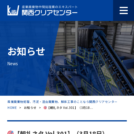
お知らせ
News
産業廃棄物処理、汚泥・混合廃棄物、解体工事のことなら関西クリアセンター
HOME
>
お知らせ
>
【朝礼ネタ Vol.301】（3月18...
【朝礼ネタ Vol.301】（3月18日）