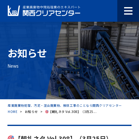
お知らせ
News
産業廃棄物処理、汚泥・混合廃棄物、解体工事のことなら関西クリアセンター
HOME
>
お知らせ
>
【朝礼ネタ Vol.308】（3月25...
【朝礼ネタ Vol.308】（3月25日）