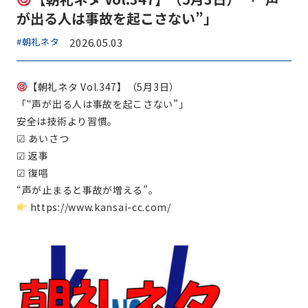
が出る人は事故を起こさない”」
#朝礼ネタ
2026.05.03
【朝礼ネタ Vol.347】（5月3日）
「“声が出る人は事故を起こさない”」
安全は技術より習慣。
☑ あいさつ
☑ 返事
☑ 復唱
“声が止まると事故が増える”。
https://www.kansai-cc.com/