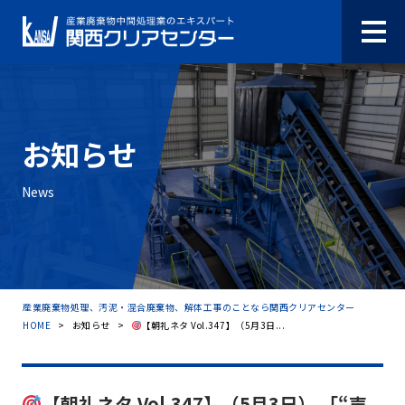
お知らせ
News
産業廃棄物処理、汚泥・混合廃棄物、解体工事のことなら関西クリアセンター
HOME
>
お知らせ
>
【朝礼ネタ Vol.347】（5月3日...
【朝礼ネタ Vol.347】（5月3日） 「“声