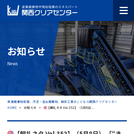
お知らせ
News
産業廃棄物処理、汚泥・混合廃棄物、解体工事のことなら関西クリアセンター
HOME
>
お知らせ
>
【朝礼ネタ Vol.352】（5月8日...
【朝礼ネタ Vol.352】（5月8日） 「“き