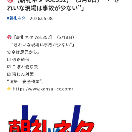
れいな現場は事故が少ない”」
#朝礼ネタ
2026.05.08
【朝礼ネタ Vol.352】（5月8日）
「“きれいな現場は事故が少ない”」
安全は足元から。
☑ 通路確保
☑ こぼれ物除去
☑ 粉じん対策
“清掃＝安全作業”。
https://www.kansai-cc.com/