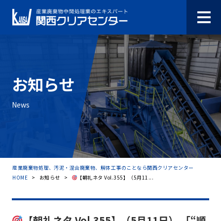
お知らせ
News
産業廃棄物処理、汚泥・混合廃棄物、解体工事のことなら関西クリアセンター
HOME
>
お知らせ
>
【朝礼ネタ Vol.355】（5月11...
【朝礼ネタ Vol.355】（5月11日） 「“順