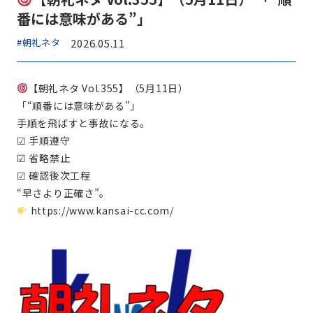
番には意味がある”」
#朝礼ネタ
2026.05.11
【朝礼ネタ Vol.355】（5月11日）
「“順番には意味がある”」
手順を飛ばすと事故になる。
☑ 手順遵守
☑ 省略禁止
☑ 確認後次工程
“早さより正確さ”。
https://www.kansai-cc.com/