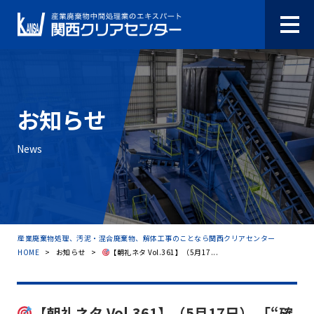
お知らせ
News
産業廃棄物処理、汚泥・混合廃棄物、解体工事のことなら関西クリアセンター
HOME
>
お知らせ
>
【朝礼ネタ Vol.361】（5月17...
【朝礼ネタ Vol.361】（5月17日） 「“確